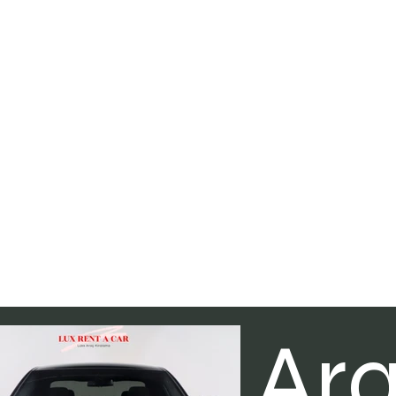
12.500₺
Marka: Bmw 520d
Model Yılı: 2025
Renk: Siyah
Yakıt Tipi: Dizel
Türü: Sedan
Vites: Otomatik
Motor Silindir Hacmi:
Ar