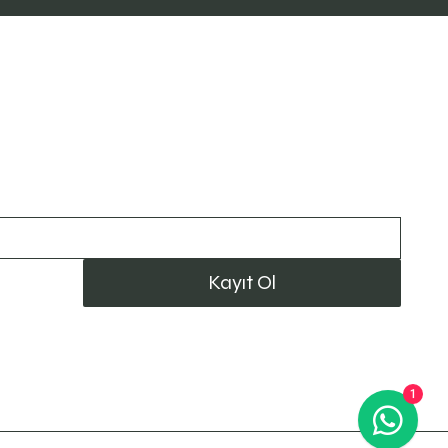
Kal
Kayıt Ol
1