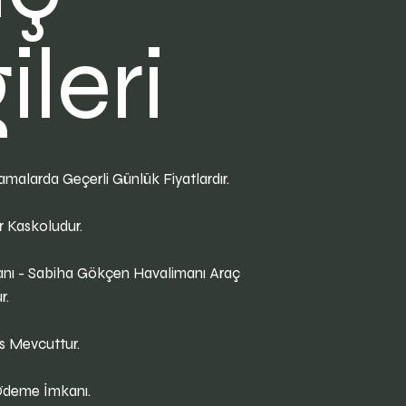
ileri
lamalarda Geçerli Günlük Fiyatlardır.
r Kaskoludur.
anı - Sabiha Gökçen Havalimanı Araç
r.
s Mevcuttur.
 Ödeme İmkanı.