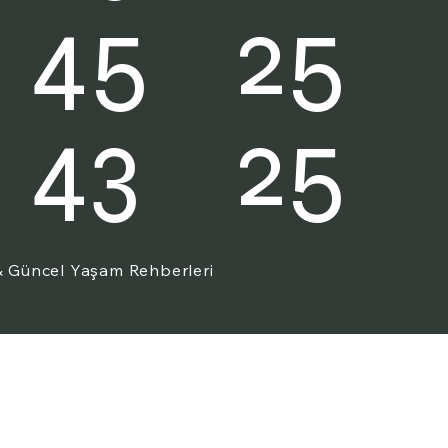
25
45
25
43
 & Güncel Yaşam Rehberleri
w 520d