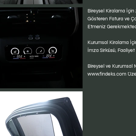
Bireysel Kiralama İçin ;
Gösteren Fatura ve Ç
Etmeniz Gerekmektedi
Kurumsal Kiralama İçin 
İmza Sirküsü, Faaliyet
Bireysel ve Kurumsal M
www.findeks.com
Üzer