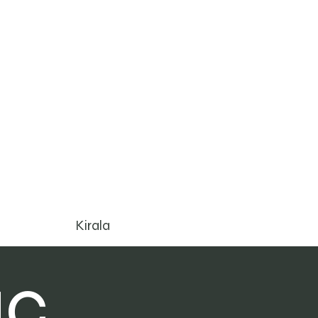
 1801 - 2000 cm3
Kirala
aç