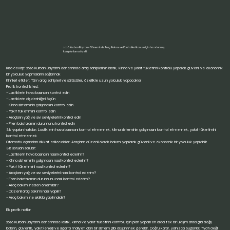
2026 Kurban Bayramı Döneminde Araç Bakımı ve Kontrolleri konusu için hazırlanmış
kısa planlama özeti.
Kısa cevap: 2026 Kurban Bayramı döneminde araç sahiplerinin lastik, klima ve yakıt tüketimi kontrolü yaparak güvenli ve ekonomik
bir yolculuk yapmalarını sağlamak
Kimleri etkiler: Tüm araç sahipleri ve sürücüler, özellikle uzun yolculuk yapacaklar
Pratik kontrol listesi:
- Lastiklerin hava basıncını kontrol edin
- Lastiklerin diş derinliğini ölçün
- Klima sisteminin çalışmasını kontrol edin
- Yakıt tüketimini kontrol edin
- Araçların yağ ve sıvı seviyelerini kontrol edin
- Fren balatalarının durumunu kontrol edin
Sık yapılan hatalar: Lastiklerin hava basıncını kontrol etmemek, klima sisteminin çalışmasını kontrol etmemek, yakıt tüketimini
kontrol etmemek
Otomotiv açısından dikkat edilecekler: Araçların düzenli olarak bakımı yapılarak güvenli ve ekonomik bir yolculuk yapılabilir
Sık sorulan sorular:
- Lastiklerin hava basıncını nasıl kontrol ederim?
- Klima sisteminin çalışmasını nasıl kontrol ederim?
- Yakıt tüketimini nasıl kontrol ederim?
- Araçların yağ ve sıvı seviyelerini nasıl kontrol ederim?
- Fren balatalarının durumunu nasıl kontrol ederim?
- Araç bakımı neden önemlidir?
- Düzenli araç bakımı nasıl yapılır?
- Araç bakımı ne sıklıkla yapılmalıdır?
Ek pratik notlar
2026 Kurban Bayramı döneminde lastik, klima ve yakıt tüketimi kontrolü için plan yaparken aracı tek bir ulaşım aracı gibi değil,
bakım, güvenlik, yakıt/enerji ve sigorta maliyeti olan bir sistem gibi düşünmek gerekir. Doğru karar, yalnızca bugünkü fiyatı değil