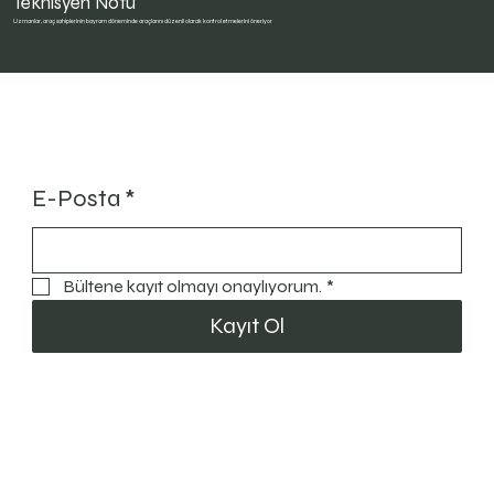
Teknisyen Notu
Uzmanlar, araç sahiplerinin bayram döneminde araçlarını düzenli olarak kontrol etmelerini öneriyor
Güncel Kal
E-Posta
*
Bültene kayıt olmayı onaylıyorum.
*
Kayıt Ol