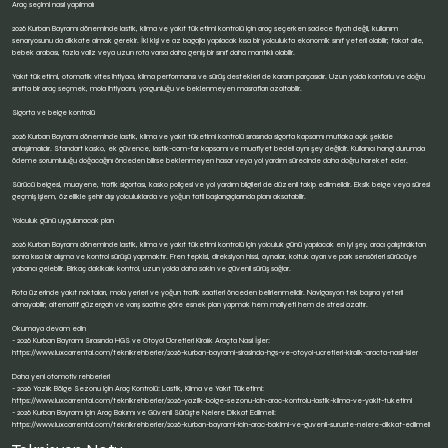
Araç seçimi nasıl yapılmalı
2026 Kurban Bayramı döneminde lastik, klima ve yakıt tüketimi kontrolü için araç seçerken sadece fiyatı değil, kullanım
senaryosunu da dikkate almak gerekir. İki kişi ve az bagajla yapılacak kısa bir yolculukta ekonomik sınıf yeterli olabilir; fakat aile,
bebek arabası, fazla valiz veya uzun rota varsa daha geniş bir sınıf daha mantıklı olabilir.
Yakıt tüketimi, otomatik vites ihtiyacı, klima performansı ve sürüş destekleri de kararın parçasıdır. Uzun yolda konforlu ve doğru
sınıfta bir araç seçmek, mola ihtiyacını, yorgunluğu ve beklenmeyen masrafları azaltabilir.
Sigorta ve belge kontrolü
2026 Kurban Bayramı döneminde lastik, klima ve yakıt tüketimi kontrolü sırasında sigorta kapsamı mutlaka açık şekilde
anlaşılmalıdır. Standart kasko, ek güvence, lastik-cam-far kapsamı ve muafiyet bedeli aynı şey değildir. Kullanıcı hangi durumda
ödeme sorumluluğu doğacağını önceden bilirse beklenmeyen hasar veya yol yardım sürecinde daha doğru hareket eder.
Sürücü belgesi, muayene, trafik sigortası, kasko poliçesi ve yol yardım bilgileri de düzenli takip edilmelidir. Eksik belge veya süresi
geçmiş işlem, özellikle şehir dışı yolculuklarda ve yoğun tatil başlangıçlarında planı aksatabilir.
Yolculuk günü uygulanacak plan
2026 Kurban Bayramı döneminde lastik, klima ve yakıt tüketimi kontrolü için yolculuk günü yapılacak en iyi şey, aracı çalıştırdıktan
sonra kısa bir alışma ve kontrol sürüşü yapmaktır. Fren tepkisi, direksiyon hissi, aynalar, koltuk ayarı ve park sensörleri sürücüye
yabancı gelebilir. Birkaç dakikalık kontrol, uzun yolda daha sakin ve güvenli sürüş sağlar.
Rota üzerinde yakıt noktaları, mola yerleri ve yoğun trafik saatleri önceden belirlenmelidir. Navigasyon tek başına yeterli
olmayabilir; alternatif güzergah ve varış saatine göre esnek plan yapmak hem maliyeti hem de stresi azaltır.
Okumaya devam edin
- 2026 Kurban Bayramı Sırasında HGS ve Otoyol Ücretleri Kiralık Araçta Nasıl İşler:
https://www.luxcarrental.com/teknikrehberler/2026-kurban-bayrami-sirasinda-hgs-ve-otoyol-ucretleri-kiralik-aracta-nasil-isler
Daha yeni otomotiv rehberleri
- 2026 Yazlık Bölge Sezonu için Araç Kontrolü: Lastik, Klima ve Yakıt Tüketimi:
https://www.luxcarrental.com/teknikrehberler/2026-yazlik-bolge-sezonu-icin-arac-kontrolu-lastik-klima-ve-yakit-tuketimi
- 2026 Kurban Bayramı için Araç Bakımı ve Güvenli Sürüşte Nelere Dikkat Edilmeli:
https://www.luxcarrental.com/teknikrehberler/2026-kurban-bayrami-icin-arac-bakimi-ve-guvenli-suruste-nelere-dikkat-edilmeli