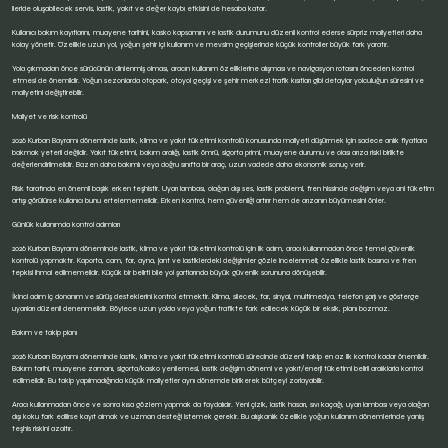
ileride oluşabilecek servis, lastik, yakıt ve değer kaybı etkisini de hesaba katar.
Kullanıcı bakım kayıtlarını, muayene tarihini, kasko kapsamını ve lastik durumunu düzenli kontrol ederse sürpriz maliyetleri daha
kolay yönetir. Özellikle uzun yol, yoğun şehir içi kullanım ve mevsim geçişlerinde küçük kontroller büyük fark yaratır.
Yola çıkmadan önce sürücünün dinlenmiş olması, aracın kullanım özelliklerine alışması ve navigasyon rotasını önceden kontrol
etmesi de önemlidir. Yoğun sezonlarda otopark, otoyol geçişi ve şehir merkezi trafik kısıtları gibi detaylar yolculuğun süresini ve
maliyetini değiştirebilir.
Maliyet ve risk kontrolü
2026 Kurban Bayramı döneminde lastik, klima ve yakıt tüketimi kontrolü konusunda maliyeti düşürmek için sadece anlık fiyatlara
bakmak yeterli değildir. Yakıt tüketimi, bakım aralığı, lastik ömrü, sigorta primi, muayene durumu ve olası arıza riski birlikte
değerlendirilmelidir. Bazen daha bakımlı veya doğru sınıfta bir araç, uzun vadede daha ekonomik sonuç verir.
Risk tarafında en önemli başlık erken teşhistir. Uyarı lambası, olağan dışı ses, lastik problemi, fren hissinde değişim veya ani tüketim
artışı görülürse kullanıcı bunu ertelememelidir. Erken kontrol, hem güvenliği artırır hem de arızanın büyümesini önler.
Günlük kullanımda kontrol adımları
2026 Kurban Bayramı döneminde lastik, klima ve yakıt tüketimi kontrolü için ilk adım, aracı kullanmadan önce temel güvenlik
kontrolü yapmaktır. Kaporta, cam, far, ayna, jant ve lastiklerdeki değişimler gözle incelenmeli; özellikle lastik basıncı ve fren
tepkisi ihmal edilmemelidir. Küçük bir belirti bile yol şartlarında büyük güvenlik sorununa dönüşebilir.
İkinci adım iç donanım ve sürüş desteklerini kontrol etmektir. Klima, silecek, far, sinyal, multimedya, telefon şarjı ve gösterge
uyarıları düzenli denenmelidir. Böylece uzun yolda veya yoğun trafikte fark edilecek küçük bir eksik, planı bozmaz.
Bakım ve takip planı
2026 Kurban Bayramı döneminde lastik, klima ve yakıt tüketimi kontrolü sürecinde düzenli takip en az ilk kontrol kadar önemlidir.
Bakım tarihi, muayene zamanı, sigorta/kasko yenilemesi, lastik değişim dönemi ve yakıt/enerji tüketimi belirli aralıklarla kontrol
edilmelidir. Bu takip yapılmadığında küçük maliyetler aynı dönemde birikerek bütçeyi zorlayabilir.
Aracı kullanmadan önce ve sonra kısa gözlem yapmak da faydalıdır. Yeni çizik, lastik hasarı, sıvı kaçağı, uyarı lambası veya olağan
dışı koku fark edilirse kayıt almak ve uzman desteği istemek gerekir. Bu alışkanlık özellikle yoğun kullanım dönemlerinde yanlış
teşhis riskini azaltır.