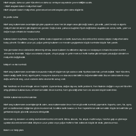
Hibrit araçlar, daha az yakıt tüketimi ve daha az emisyon sayesinde çevre kirliliğini azaltır.
- Hibrit araçların bakım maliyetleri nasıl?
Hibrit araçların bakım maliyetleri, geleneksel benzinli araçlara göre daha düşüktür.
Ek pratik notlar
hibrit araç kullanmanın avantajları için plan yaparken aracı tek bir ulaşım aracı gibi değil, bakım, güvenlik, yakıt/enerji ve sigorta
maliyeti olan bir sistem gibi düşünmek gerekir. Doğru karar, yalnızca bugünkü fiyatı değil ileride oluşabilecek servis, lastik, yakıt ve
değer kaybı etkisini de hesaba katar.
Kullanıcı bakım kayıtlarını, muayene tarihini, kasko kapsamını ve lastik durumunu düzenli kontrol ederse sürpriz maliyetleri daha
kolay yönetir. Özellikle uzun yol, yoğun şehir içi kullanım ve mevsim geçişlerinde küçük kontroller büyük fark yaratır.
Yola çıkmadan önce sürücünün dinlenmiş olması, aracın kullanım özelliklerine alışması ve navigasyon rotasını önceden kontrol
etmesi de önemlidir. Yoğun sezonlarda otopark, otoyol geçişi ve şehir merkezi trafik kısıtları gibi detaylar yolculuğun süresini ve
maliyetini değiştirebilir.
Maliyet ve risk kontrolü
hibrit araç kullanmanın avantajları konusunda maliyeti düşürmek için sadece anlık fiyatlara bakmak yeterli değildir. Yakıt tüketimi,
bakım aralığı, lastik ömrü, sigorta primi, muayene durumu ve olası arıza riski birlikte değerlendirilmelidir. Bazen daha bakımlı veya
doğru sınıfta bir araç, uzun vadede daha ekonomik sonuç verir.
Risk tarafında en önemli başlık erken teşhistir. Uyarı lambası, olağan dışı ses, lastik problemi, fren hissinde değişim veya ani tüketim
artışı görülürse kullanıcı bunu ertelememelidir. Erken kontrol, hem güvenliği artırır hem de arızanın büyümesini önler.
Günlük kullanımda kontrol adımları
hibrit araç kullanmanın avantajları için ilk adım, aracı kullanmadan önce temel güvenlik kontrolü yapmaktır. Kaporta, cam, far, ayna,
jant ve lastiklerdeki değişimler gözle incelenmeli; özellikle lastik basıncı ve fren tepkisi ihmal edilmemelidir. Küçük bir belirti bile yol
şartlarında büyük güvenlik sorununa dönüşebilir.
İkinci adım iç donanım ve sürüş desteklerini kontrol etmektir. Klima, silecek, far, sinyal, multimedya, telefon şarjı ve gösterge
uyarıları düzenli denenmelidir. Böylece uzun yolda veya yoğun trafikte fark edilecek küçük bir eksik, planı bozmaz.
Bakım ve takip planı