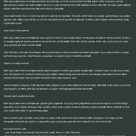
hibrit araç kullanmanın avantajları sürecinde düzenli takip en az ilk kontrol kadar önemlidir. Bakım tarihi, muayene zamanı,
sigorta/kasko yenilemesi, lastik değişim dönemi ve yakıt/enerji tüketimi belirli aralıklarla kontrol edilmelidir. Bu takip yapılmadığında
küçük maliyetler aynı dönemde birikerek bütçeyi zorlayabilir.
Aracı kullanmadan önce ve sonra kısa gözlem yapmak da faydalıdır. Yeni çizik, lastik hasarı, sıvı kaçağı, uyarı lambası veya olağan
dışı koku fark edilirse kayıt almak ve uzman desteği istemek gerekir. Bu alışkanlık özellikle yoğun kullanım dönemlerinde yanlış
teşhis riskini azaltır.
Araç seçimi nasıl yapılmalı
hibrit araç kullanmanın avantajları için araç seçerken sadece fiyatı değil, kullanım senaryosunu da dikkate almak gerekir. İki kişi ve
az bagajla yapılacak kısa bir yolculukta ekonomik sınıf yeterli olabilir; fakat aile, bebek arabası, fazla valiz veya uzun rota varsa
daha geniş bir sınıf daha mantıklı olabilir.
Yakıt tüketimi, otomatik vites ihtiyacı, klima performansı ve sürüş destekleri de kararın parçasıdır. Uzun yolda konforlu ve doğru
sınıfta bir araç seçmek, mola ihtiyacını, yorgunluğu ve beklenmeyen masrafları azaltabilir.
Sigorta ve belge kontrolü
hibrit araç kullanmanın avantajları sırasında sigorta kapsamı mutlaka açık şekilde anlaşılmalıdır. Standart kasko, ek güvence, lastik-
cam-far kapsamı ve muafiyet bedeli aynı şey değildir. Kullanıcı hangi durumda ödeme sorumluluğu doğacağını önceden bilirse
beklenmeyen hasar veya yol yardım sürecinde daha doğru hareket eder.
Sürücü belgesi, muayene, trafik sigortası, kasko poliçesi ve yol yardım bilgileri de düzenli takip edilmelidir. Eksik belge veya süresi
geçmiş işlem, özellikle şehir dışı yolculuklarda ve yoğun tatil başlangıçlarında planı aksatabilir.
Yolculuk günü uygulanacak plan
hibrit araç kullanmanın avantajları için yolculuk günü yapılacak en iyi şey, aracı çalıştırdıktan sonra kısa bir alışma ve kontrol sürüşü
yapmaktır. Fren tepkisi, direksiyon hissi, aynalar, koltuk ayarı ve park sensörleri sürücüye yabancı gelebilir. Birkaç dakikalık kontrol,
uzun yolda daha sakin ve güvenli sürüş sağlar.
Rota üzerinde yakıt noktaları, mola yerleri ve yoğun trafik saatleri önceden belirlenmelidir. Navigasyon tek başına yeterli
olmayabilir; alternatif güzergah ve varış saatine göre esnek plan yapmak hem maliyeti hem de stresi azaltır.
Okumaya devam edin
- 2026 Yazlık Bölge Sezonu için Araç Kontrolü: Lastik, Klima ve Yakıt Tüketimi: