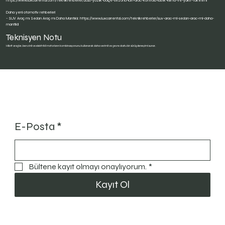
https://www.luxcarrental.com/teknikrehberler/2026-yazlik-bolge-sezonu-icin-arac-kontrolu-lastik-klima-ve-yakit-tuketimi
Daha yeni otomotiv rehberleri
- SUV Araç mı Sedan Araç mı Daha Mantıklı:
https://www.luxcarrental.com/teknikrehberler/suv-arac-mi-sedan-arac-mi-daha-
mantikli
Teknisyen Notu
Hibrit araçlar, benzinli ve elektrikli motorların kombinasyonunu kullanarak daha verimli ve çevre dostu bir sürüş deneyimi sunar.
Güncel Kal
E-Posta
*
Bültene kayıt olmayı onaylıyorum.
*
Kayıt Ol