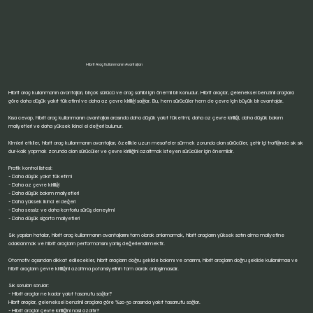
Hibrit Araç Kullanmanın Avantajları
Hibrit araç kullanmanın avantajları, birçok sürücü ve araç sahibi için önemli bir konudur. Hibrit araçlar, geleneksel benzinli araçlara
göre daha düşük yakıt tüketimi ve daha az çevre kirliliği sağlar. Bu, hem sürücüler hem de çevre için büyük bir avantajdır.
Kısa cevap, hibrit araç kullanmanın avantajları arasında daha düşük yakıt tüketimi, daha az çevre kirliliği, daha düşük bakım
maliyetleri ve daha yüksek ikinci el değeri bulunur.
Kimleri etkiler, hibrit araç kullanmanın avantajları, özellikle uzun mesafeler sürmek zorunda olan sürücüler, şehir içi trafiğinde sık sık
dur-kalk yapmak zorunda olan sürücüler ve çevre kirliliğini azaltmak isteyen sürücüler için önemlidir.
Pratik kontrol listesi:
- Daha düşük yakıt tüketimi
- Daha az çevre kirliliği
- Daha düşük bakım maliyetleri
- Daha yüksek ikinci el değeri
- Daha sessiz ve daha konforlu sürüş deneyimi
- Daha düşük sigorta maliyetleri
Sık yapılan hatalar, hibrit araç kullanmanın avantajlarını tam olarak anlamamak, hibrit araçların yüksek satın alma maliyetine
odaklanmak ve hibrit araçların performansını yanlış değerlendirmektir.
Otomotiv açısından dikkat edilecekler, hibrit araçların doğru şekilde bakımı ve onarımı, hibrit araçların doğru şekilde kullanılması ve
hibrit araçların çevre kirliliğini azaltma potansiyelinin tam olarak anlaşılmasıdır.
Sık sorulan sorular:
- Hibrit araçlar ne kadar yakıt tasarrufu sağlar?
Hibrit araçlar, geleneksel benzinli araçlara göre %20-30 arasında yakıt tasarrufu sağlar.
- Hibrit araçlar çevre kirliliğini nasıl azaltır?