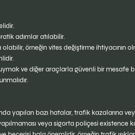
lidir.
atik adımlar atılabilir.
ı olabilir, örneğin vites değiştirme ihtiyacının 
idir.
ne uymak ve diğer araçlarla güvenli bir mesafe 
unmalıdır.
ında yapılan bazı hatalar, trafik kazalarına ve
apılmaması veya sigorta poliçesi existence k
e becerisi hala önemlidir, örneğin trafik ışıkl