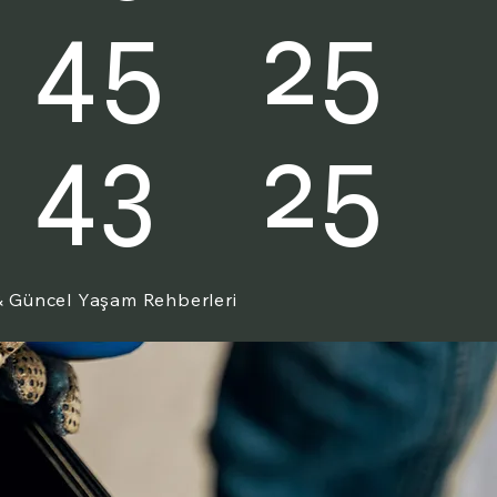
25
45
25
43
 & Güncel Yaşam Rehberleri