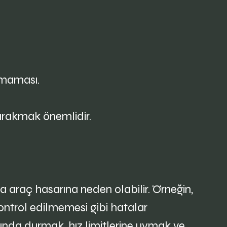
olmaması.
bırakmak önemlidir.
ya araç hasarına neden olabilir. Örneğin,
ontrol edilmemesi gibi hatalar
arında durmak, hız limitlerine uymak ve