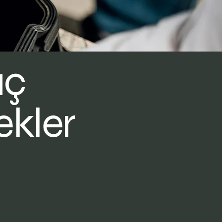
aç
ekler