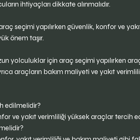
ların ihtiyaçları dikkate alınmalıdır.
aç seçimi yapılırken güvenlik, konfor ve yakıt ve
ük önem taşır.
 yolculuklar için araç seçimi yapılırken araçlar
yrıca araçların bakım maliyeti ve yakıt verimlili
h edilmelidir?
or ve yakıt verimliliği yüksek araçlar tercih ed
melidir?
or, yakıt verimliliği ve bakım maliyeti gibi fak