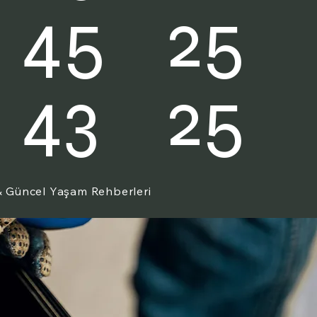
25
45
25
43
 & Güncel Yaşam Rehberleri